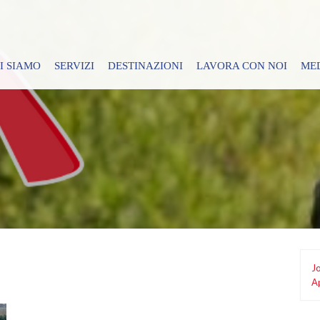
I SIAMO
SERVIZI
DESTINAZIONI
LAVORA CON NOI
ME
Jo
Ap