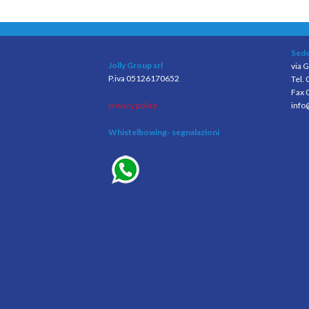
Sede
Jolly Group srl
via G
P.iva 05126170652
Tel.
Fax 
privacy policy
info
Whistelbowing
- segnalazioni