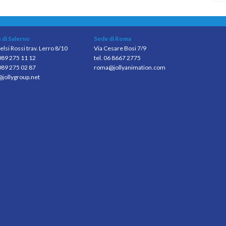
 di Salerno
Sede di Roma
elsi Rossi trav. Lerro 8/10
Via Cesare Bosi 7/9
 089 275 11 12
tel. 06 8667 2775
089 275 02 87
roma@jollyanimation.com
@jollygroup.net