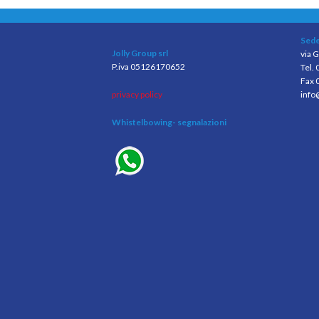
Sede
Jolly Group srl
via G
P.iva 05126170652
Tel.
Fax 
privacy policy
info
Whistelbowing
- segnalazioni