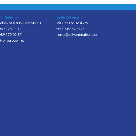
 di Salerno
Sede di Roma
elsi Rossi trav. Lerro 8/10
Via Cesare Bosi 7/9
 089 275 11 12
tel. 06 8667 2775
089 275 02 87
roma@jollyanimation.com
@jollygroup.net