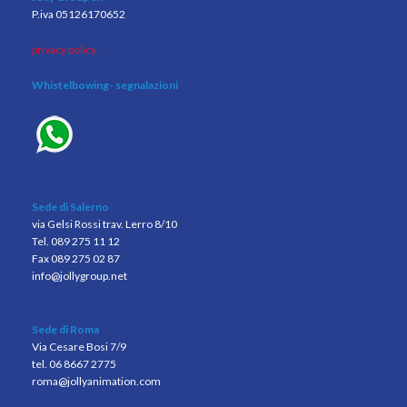
P.iva 05126170652
privacy policy
Whistelbowing
- segnalazioni
Sede di Salerno
via Gelsi Rossi trav. Lerro 8/10
Tel. 089 275 11 12
Fax 089 275 02 87
info@jollygroup.net
Sede di Roma
Via Cesare Bosi 7/9
tel. 06 8667 2775
roma@jollyanimation.com