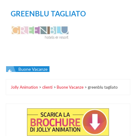
GREENBLU TAGLIATO
Buone Vacanze
Navigazione
Jolly Animation
>
clienti
>
Buone Vacanze
>
greenblu tagliato
articoli