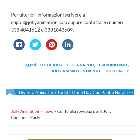
Per ulteriori informazioni scrivere a
napoli@jollyanimation.com oppure contattare i numeri
338 4841612 o 3381043689.
Tagged
FESTA JOLLY
,
FESTA NAPOLI
,
GIARDINI NINFE
,
JOLLY ANIMATION NAPOLI
,
JOLLY PARTY
Diventa Animatore Turistico, Pronto Il Nuovo Stage Formativo
Open Day Con Babbo Natale E Gli E
Navigazione
Jolly Animation
>
news
>
Conto alla rovescia per il Jolly
articoli
Christmas Party