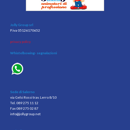
Jolly Group srl
P.iva 05126170652
privacy policy
Whistelbowing
- segnalazioni
Sede di Salerno
via Gelsi Rossi trav. Lerro 8/10
Tel. 089 275 11 12
Fax 089 275 02 87
info@jollygroup.net