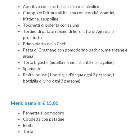
Aperitivo con cocktail alcolico o analcolico
Cuoppo di Frittura all’Italiana con crocché, arancini,
frittatina, zeppoline
Tocchetti di polenta con salumi
Tortino di patate ripieno di fiordilatte di Agerola e
prosciutto
Primo piatto dello Chef:
Pasta di Gragnano con pomodorino pachino, melanzane e
grana
Torta bigusto (nutella / crema chantilly e fragoline)
Spumante
Bibite Incluse (1 bottiglia d’Acqua ogni 2 persone,1
bottiglia di vino ogni 3 persone)
Menù bambini € 15,00
Pennette al pomodoro
Cotoletta con patatine
Bibita
Torta