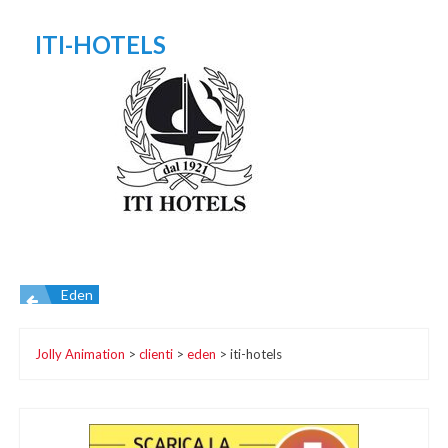
ITI-HOTELS
Eden
Navigazione
Jolly Animation
>
clienti
>
eden
>
iti-hotels
articoli