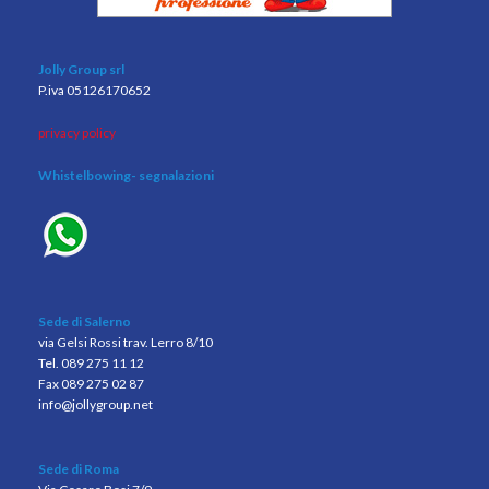
Jolly Group srl
P.iva 05126170652
privacy policy
Whistelbowing
- segnalazioni
Sede di Salerno
via Gelsi Rossi trav. Lerro 8/10
Tel. 089 275 11 12
Fax 089 275 02 87
info@jollygroup.net
Sede di Roma