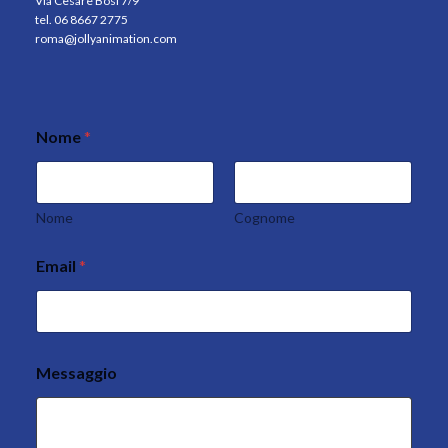
Via Cesare Bosi 7/9
tel. 06 8667 2775
roma@jollyanimation.com
Nome
*
Nome
Cognome
Email
*
Messaggio