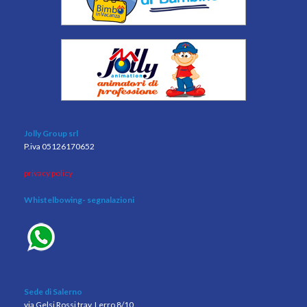
Jolly Group srl
P.iva 05126170652
privacy policy
Whistelbowing
- segnalazioni
Sede di Salerno
via Gelsi Rossi trav. Lerro 8/10