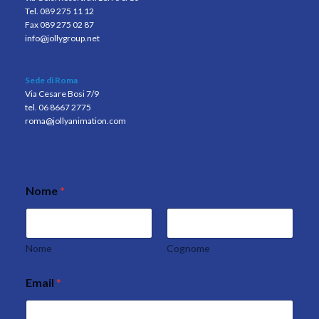
Tel. 089 275 11 12
Fax 089 275 02 87
info@jollygroup.net
Sede di Roma
Via Cesare Bosi 7/9
tel. 06 8667 2775
roma@jollyanimation.com
Nome
*
Nome
Cognome
Email
*