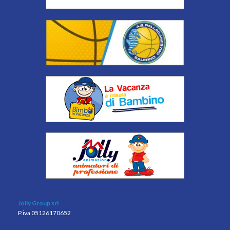
Jolly Group srl
P.iva 05126170652