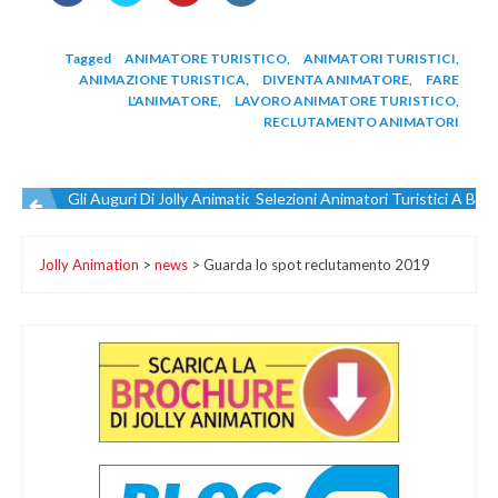
Tagged
ANIMATORE TURISTICO
,
ANIMATORI TURISTICI
,
ANIMAZIONE TURISTICA
,
DIVENTA ANIMATORE
,
FARE
L'ANIMATORE
,
LAVORO ANIMATORE TURISTICO
,
RECLUTAMENTO ANIMATORI
Gli Auguri Di Jolly Animation In Musica
Selezioni Animatori Turistici A Bari
Navigazione
Jolly Animation
>
news
>
Guarda lo spot reclutamento 2019
articoli