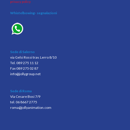
privacy policy
Whistelbowing
- segnalazioni
Sede di Salerno
via Gelsi Rossi trav. Lerro 8/10
Tel. 089 275 11 12
Fax 089 275 02 87
info@jollygroup.net
Sede di Roma
Via Cesare Bosi 7/9
tel. 06 8667 2775
roma@jollyanimation.com