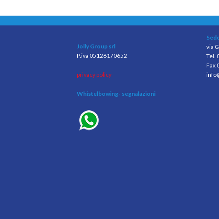
Sede
Jolly Group srl
via G
P.iva 05126170652
Tel.
Fax 
privacy policy
info
Whistelbowing
- segnalazioni