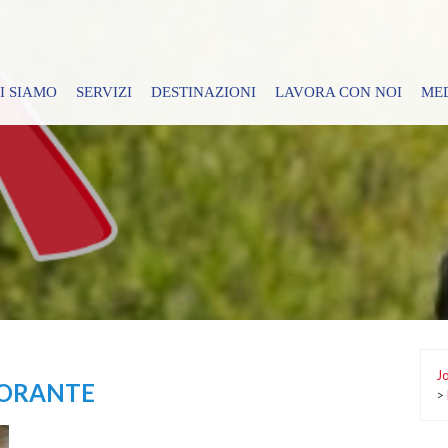
I SIAMO
SERVIZI
DESTINAZIONI
LAVORA CON NOI
ME
Jo
TORANTE
>