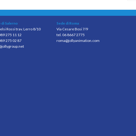
 di Salerno
Sede di Roma
elsi Rossi trav. Lerro 8/10
Via Cesare Bosi 7/9
 089 275 11 12
tel. 06 8667 2775
089 275 02 87
roma@jollyanimation.com
@jollygroup.net