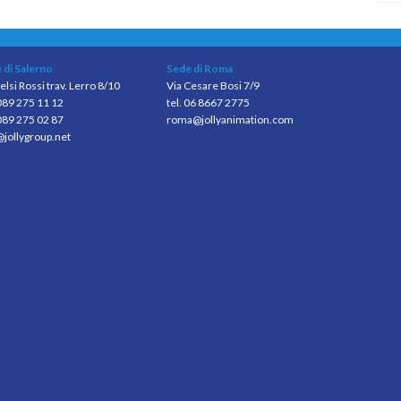
 di Salerno
Sede di Roma
elsi Rossi trav. Lerro 8/10
Via Cesare Bosi 7/9
 089 275 11 12
tel. 06 8667 2775
089 275 02 87
roma@jollyanimation.com
@jollygroup.net