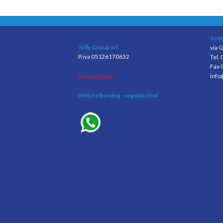
Sede
Jolly Group srl
via G
P.iva 05126170652
Tel.
Fax 
privacy policy
info
Whistelbowing
- segnalazioni