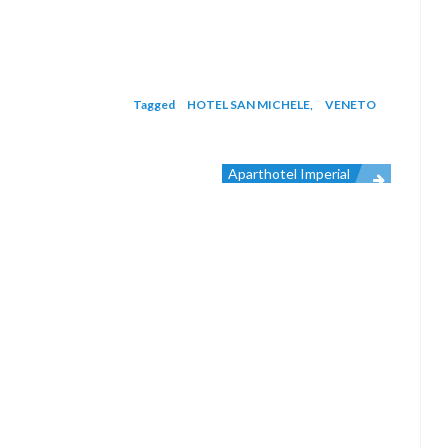
Tagged
HOTEL SAN MICHELE
,
VENETO
Aparthotel Imperial