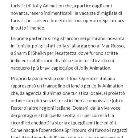
turistici di Jolly Animation che, a partire dagli anni
novanta, resero indimenticabili le vacanze di migliaia di
turisti che scelsero le mete del tour operator Sprintours
in tutto il mondo.
Le prime partenze si registrarono nei primi anni novanta
in Tunisia, poi gli staff Jolly si allargarono al Mar Rosso,
a Sharm El Sheikh per l’esattezza, dove furono scritte
indimenticabili storie di animazione turistica, da cui
nacquero i più bravi capiequipe di Jolly Animation.
Proprio la partnership con il Tour Operator italiano
rappresentò un trampolino di lancio per Jolly Animation
che, da agenzia di animazione turistica locale, si proiettò
nel mercato dei servizi turistici fino a conquistare (oltre
l’estero) altre regioni italiane. Domani, dalla viva voce
dei protagonisti di quella svolta, si ripercorrerà tra
ricordi ed aneddoti la storia di quegli anni incredibili.
Come nacque l’operazione Sprintours, chi furono i ragazzi
lanciati nel mondo dell’animazione e, come vedremo, nel