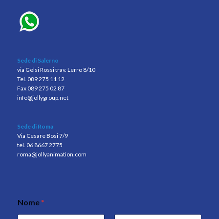
Sede di Salerno
via Gelsi Rossi trav. Lerro 8/10
Tel. 089 275 11 12
Fax 089 275 02 87
info@jollygroup.net
Sede di Roma
Via Cesare Bosi 7/9
tel. 06 8667 2775
roma@jollyanimation.com
Nome
*