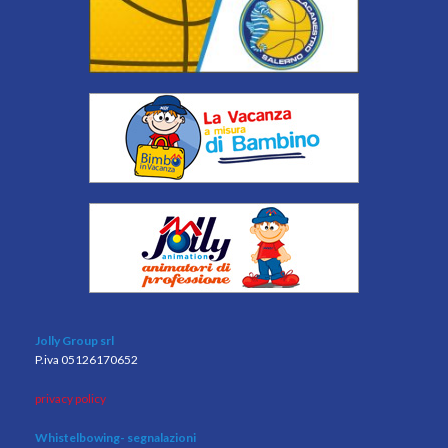
Jolly Group srl
P.iva 05126170652
privacy policy
Whistelbowing
- segnalazioni