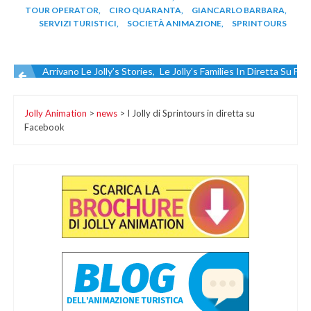
TOUR OPERATOR
,
CIRO QUARANTA
,
GIANCARLO BARBARA
,
SERVIZI TURISTICI
,
SOCIETÀ ANIMAZIONE
,
SPRINTOURS
Arrivano Le Jolly’s Stories, Le Dirette Su Facebook
Le Jolly’s Families In Diretta Su Fa
Navigazione
Jolly Animation
>
news
>
I Jolly di Sprintours in diretta su
articoli
Facebook