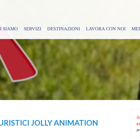
I SIAMO
SERVIZI
DESTINAZIONI
LAVORA CON NOI
ME
Jo
URISTICI JOLLY ANIMATION
a
a