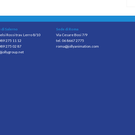
 di Salerno
Sede di Roma
elsi Rossi trav. Lerro 8/10
Via Cesare Bosi 7/9
 089 275 11 12
tel. 06 8667 2775
089 275 02 87
roma@jollyanimation.com
@jollygroup.net