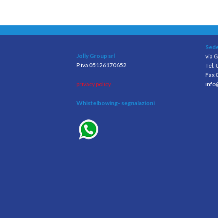
Sede
Jolly Group srl
via G
P.iva 05126170652
Tel.
Fax 
privacy policy
info
Whistelbowing
- segnalazioni