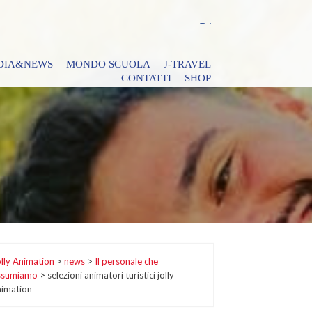
DIA&NEWS
MONDO SCUOLA
J-TRAVEL
CONTATTI
SHOP
lly Animation
>
news
>
Il personale che
ssumiamo
>
selezioni animatori turistici jolly
nimation