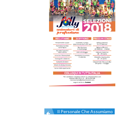
Il Personale Che Assumiamo
Navigazione
articoli