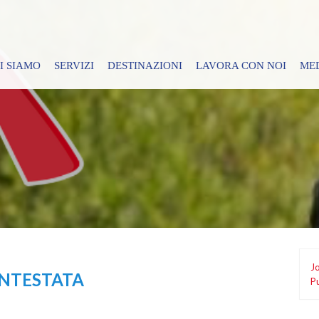
I SIAMO
SERVIZI
DESTINAZIONI
LAVORA CON NOI
ME
Jo
INTESTATA
Pu