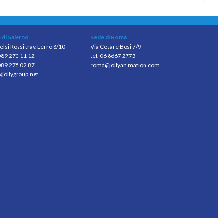
 di Salerno
Sede di Roma
elsi Rossi trav. Lerro 8/10
Via Cesare Bosi 7/9
 089 275 11 12
tel. 06 8667 2775
089 275 02 87
roma@jollyanimation.com
@jollygroup.net