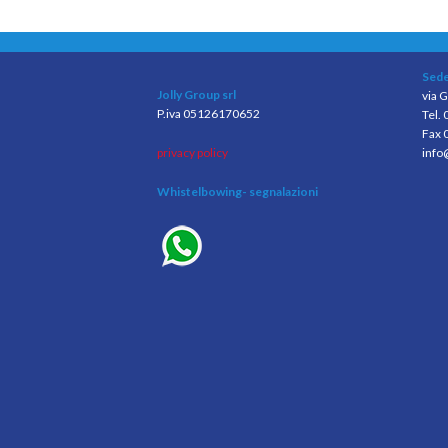
Sede
Jolly Group srl
via G
P.iva 05126170652
Tel.
Fax 
privacy policy
info
Whistelbowing
- segnalazioni