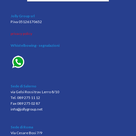
Jolly Group srl
P.iva 05126170652
privacy policy
Whistelbowing
- segnalazioni
Sede di Salerno
via Gelsi Rossi trav. Lerro 8/10
Tel. 089 275 11 12
Fax 089 275 02 87
info@jollygroup.net
Sede di Roma
Via Cesare Bosi 7/9