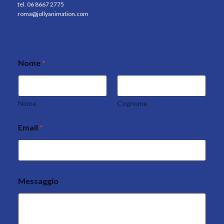
tel. 06 8667 2775
roma@jollyanimation.com
Nome
*
Nome
Cognome
Email
*
Messaggio