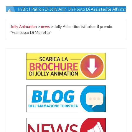
In Bit I Patron Di Jolly Animation Mimmo Ed Antonio Sorgente
Un Posto Di Assistente All’infanzia
Navigazione
Jolly Animation
>
news
>
Jolly Animation istituisce il premio
articoli
“Francesco Di Molfetta”