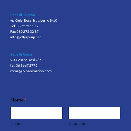
Sede di Salerno
via Gelsi Rossi trav. Lerro 8/10
Tel. 089 275 11 12
Fax 089 275 02 87
info@jollygroup.net
Sede di Roma
Via Cesare Bosi 7/9
tel. 06 8667 2775
roma@jollyanimation.com
Nome
*
p
o
l
i
c
Nome
Cognome
y