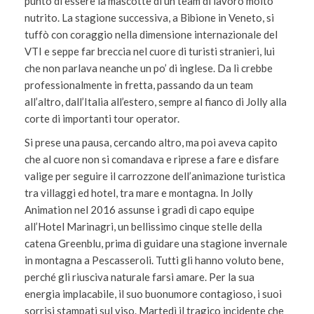
punto di essere la mascotte di un team di lavoro molto
nutrito. La stagione successiva, a Bibione in Veneto, si
tuffò con coraggio nella dimensione internazionale del
VTI e seppe far breccia nel cuore di turisti stranieri, lui
che non parlava neanche un po’ di inglese. Da lì crebbe
professionalmente in fretta, passando da un team
all’altro, dall’Italia all’estero, sempre al fianco di Jolly alla
corte di importanti tour operator.
Si prese una pausa, cercando altro, ma poi aveva capito
che al cuore non si comandava e riprese a fare e disfare
valige per seguire il carrozzone dell’animazione turistica
tra villaggi ed hotel, tra mare e montagna. In Jolly
Animation nel 2016 assunse i gradi di capo equipe
all’Hotel Marinagri, un bellissimo cinque stelle della
catena Greenblu, prima di guidare una stagione invernale
in montagna a Pescasseroli. Tutti gli hanno voluto bene,
perché gli riusciva naturale farsi amare. Per la sua
energia implacabile, il suo buonumore contagioso, i suoi
sorrisi stampati sul viso. Martedì il tragico incidente che