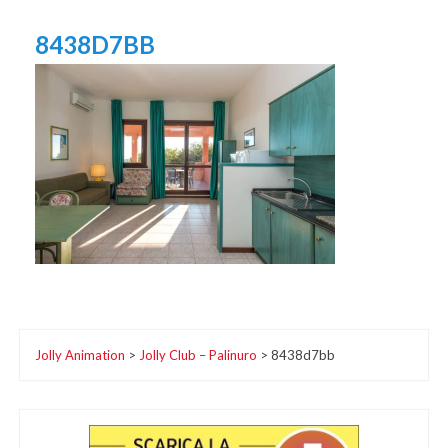
8438D7BB
Jolly Animation
>
Jolly Club – Palinuro
>
8438d7bb