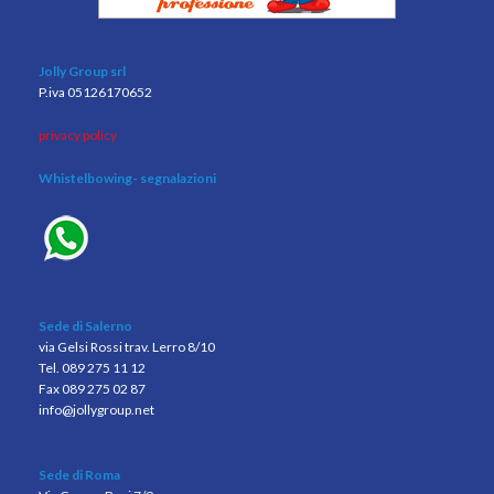
Jolly Group srl
P.iva 05126170652
privacy policy
Whistelbowing
- segnalazioni
Sede di Salerno
via Gelsi Rossi trav. Lerro 8/10
Tel. 089 275 11 12
Fax 089 275 02 87
info@jollygroup.net
Sede di Roma