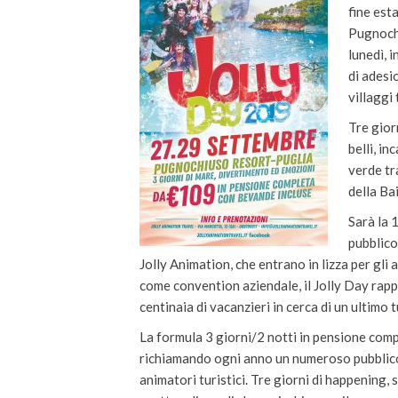
fine est
Pugnochi
lunedì, i
di adesi
villaggi 
Tre giorn
belli, i
verde tr
della Ba
Sarà la 
pubblico
Jolly Animation, che entrano in lizza per gli
come convention aziendale, il Jolly Day rapp
centinaia di vacanzieri in cerca di un ultimo t
La formula 3 giorni/2 notti in pensione compl
richiamando ogni anno un numeroso pubblico di
animatori turistici. Tre giorni di happening, 