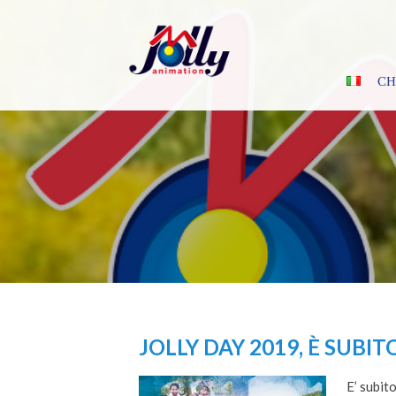
Skip
to
content
CH
JOLLY DAY 2019, È SUBI
E’ subit