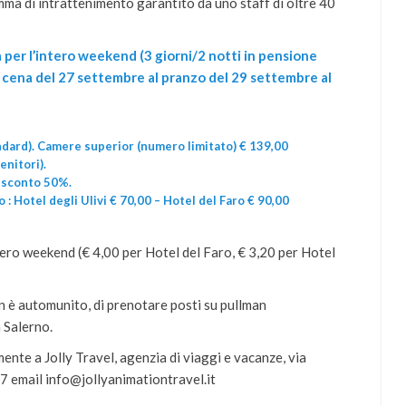
amma di intrattenimento garantito da uno staff di oltre 40
 per l’intero weekend (3 giorni/2 notti in pensione
a cena del 27 settembre al pranzo del 29 settembre al
andard). Camere superior (numero limitato) € 139,00
enitori).
o sconto 50%.
 : Hotel degli Ulivi € 70,00 – Hotel del Faro € 90,00
ero weekend (€ 4,00 per Hotel del Faro, € 3,20 per Hotel
on è automunito, di prenotare posti su pullman
 Salerno.
ente a Jolly Travel, agenzia di viaggi e vacanze, via
7 email info@jollyanimationtravel.it