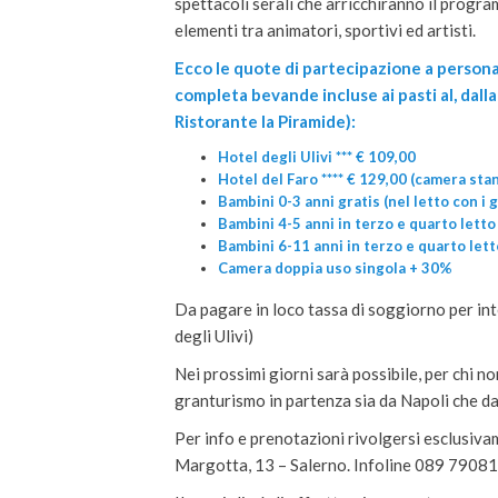
spettacoli serali che arricchiranno il progr
elementi tra animatori, sportivi ed artisti.
Ecco le quote di partecipazione a persona
completa bevande incluse ai pasti al, dall
Ristorante la Piramide):
Hotel degli Ulivi *** € 109,00
Hotel del Faro **** € 129,00 (camera st
Bambini 0-3 anni gratis (nel letto con i g
Bambini 4-5 anni in terzo e quarto lett
Bambini 6-11 anni in terzo e quarto letto
Camera doppia uso singola + 30%
Da pagare in loco tassa di soggiorno per int
degli Ulivi)
Nei prossimi giorni sarà possibile, per chi n
granturismo in partenza sia da Napoli che da
Per info e prenotazioni rivolgersi esclusivam
Margotta, 13 – Salerno. Infoline 089 79081