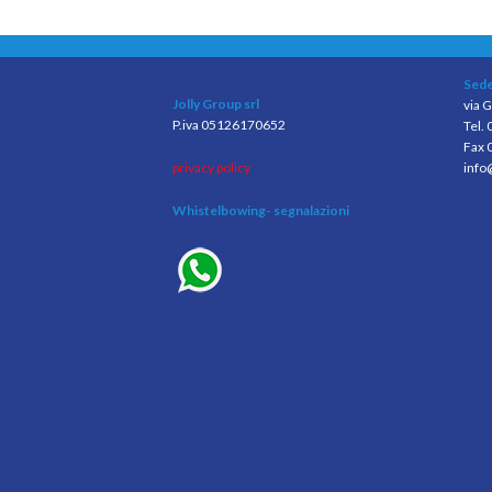
Sede
Jolly Group srl
via G
P.iva 05126170652
Tel.
Fax 
privacy policy
info
Whistelbowing
- segnalazioni