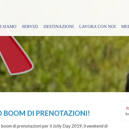
I SIAMO
SERVIZI
DESTINAZIONI
LAVORA CON NOI
ME
Jo
TO BOOM DI PRENOTAZIONI!
b
o boom di prenotazioni per il Jolly Day 2019, il weekend di