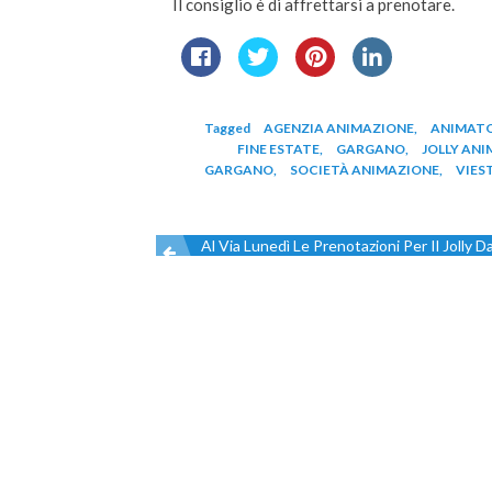
Il consiglio è di affrettarsi a prenotare.
Tagged
AGENZIA ANIMAZIONE
,
ANIMATO
FINE ESTATE
,
GARGANO
,
JOLLY AN
GARGANO
,
SOCIETÀ ANIMAZIONE
,
VIES
Al Via Lunedì Le Prenotazioni Per Il Jolly
Navigazione
articoli