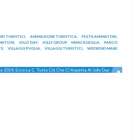
RI TURISTICI
,
ANIMAZIONE TURISTICA
,
FESTA ANIMATORI
,
IMATION
,
JOLLY DAY
,
JOLLY GROUP
,
MARCAGEGLIA
,
PARCO
TE
,
VILLAGGI PUGLIA
,
VILLAGGI TURISTICI
,
WEEKEND MARE
 Day 2019, Ecco Le Quote!
Tutto Ciò Che Ci Aspetta Al Jolly Day