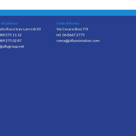
 di Salerno
Sede di Roma
elsi Rossi trav. Lerro 8/10
Via Cesare Bosi 7/9
 089 275 11 12
tel. 06 8667 2775
089 275 02 87
roma@jollyanimation.com
@jollygroup.net