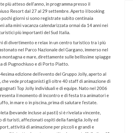
ate più atteso dell’anno, in programma presso il
uso Resort dal 27 al 29 settembre. Aperto il booking
n pochi giorni si sono registrate subito centinaia
oni alla mini vacanza calendarizzata ormai da 14 anni nei
turistici più importanti del Sud Italia.
i di divertimento e relax in un centro turistico tra i più
ncastonato nel Parco Nazionale del Gargano, immerso nel
a montagna e mare, direttamente sulle bellissime spiagge
ia di Pugnochiuso e di Porto Piatto.
14esima edizione dell’evento del Gruppo Jolly, aperto al
, che vede protagonisti gli oltre 40 staff di animazione di
 agognati Top Jolly individuali e di equipe. Nato nel 2006
resenta il momento di incontro e di festa tra animatori e
uffo, in mare o in piscina, prima di salutare l’estate.
eta (bevande incluse ai pasti) si è rivelata vincente,
 turisti, affezionati ospiti della famiglia Jolly ed
sport, attività di animazione per piccoli e grandi e