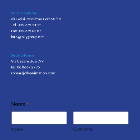
Sede di Salerno
via Gelsi Rossi trav. Lerro 8/10
Tel. 089 275 11 12
Fax 089 275 02 87
info@jollygroup.net
Sede di Roma
Via Cesare Bosi 7/9
tel. 06 8667 2775
roma@jollyanimation.com
Nome
*
Nome
Cognome