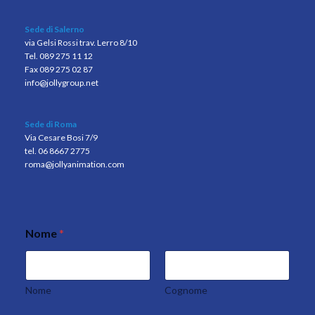
Sede di Salerno
via Gelsi Rossi trav. Lerro 8/10
Tel. 089 275 11 12
Fax 089 275 02 87
info@jollygroup.net
Sede di Roma
Via Cesare Bosi 7/9
tel. 06 8667 2775
roma@jollyanimation.com
Nome
*
E
m
a
i
l
Nome
Cognome
*