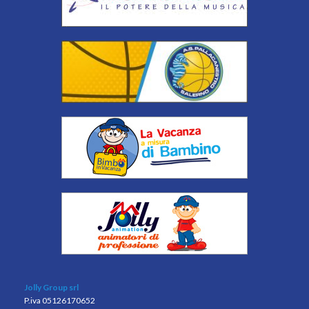
Jolly Group srl
P.iva 05126170652