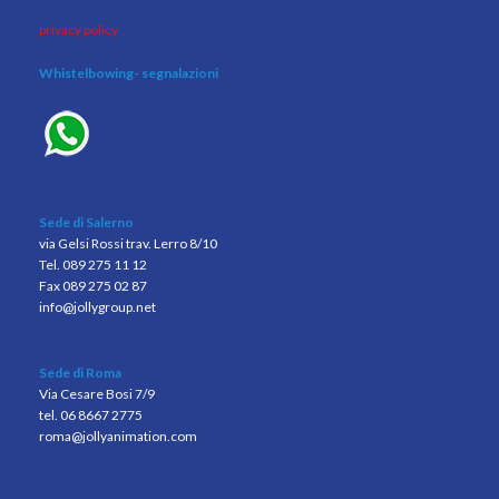
privacy policy
Whistelbowing
- segnalazioni
Sede di Salerno
via Gelsi Rossi trav. Lerro 8/10
Tel. 089 275 11 12
Fax 089 275 02 87
info@jollygroup.net
Sede di Roma
Via Cesare Bosi 7/9
tel. 06 8667 2775
roma@jollyanimation.com