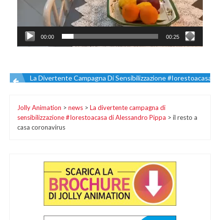
00:00
00:25
La Divertente Campagna Di Sensibilizzazione #Iorestoacasa D
Navigazione
Jolly Animation
>
news
>
La divertente campagna di
articoli
sensibilizzazione #Iorestoacasa di Alessandro Pippa
>
il resto a
casa coronavirus