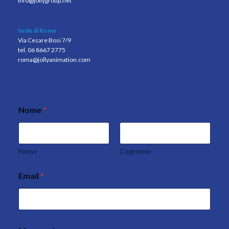
info@jollygroup.net
Sede di Roma
Via Cesare Bosi 7/9
tel. 06 8667 2775
roma@jollyanimation.com
Nome
*
Nome
Cognome
Email
*