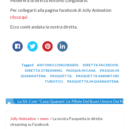
Modererà la diretta Antonio Longobardi.
Per collegarti alla pagina facebook di Jolly Animation
clicca qui
Ecco com’è andata la nostra diretta.
Tagged
ANTONIO LONGOBARDI
,
DIRETTA FACEBOOK
,
DIRETTA STREAMING
,
PASQUA IN CASA
,
PASQUA IN
QUARANTENA
,
PASQUETTA
,
PASQUETTA ANIMATORI
TURISTICI
,
PASQUETTA IN QUARANTENA
La Sit-Com “Casa Quarantena” Con Manuel Mascolo Ed Enza B
Le Pillole Del Buon Umore Dei Nostri
Navigazione
Jolly Animation
>
news
>
La nostra Pasquetta in diretta
articoli
streaming su Facebook