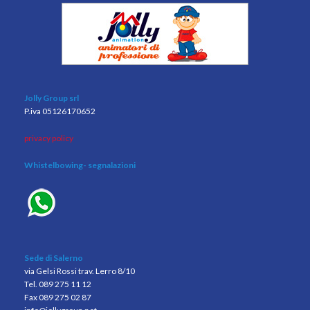
Jolly Group srl
P.iva 05126170652
privacy policy
Whistelbowing
- segnalazioni
Sede di Salerno
via Gelsi Rossi trav. Lerro 8/10
Tel. 089 275 11 12
Fax 089 275 02 87