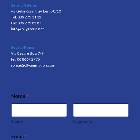
Sede di Salerno
via Gelsi Rossi trav. Lerro 8/10
Tel. 089 275 11 12
Fax 089 275 02 87
info@jollygroup.net
Sede di Roma
Via Cesare Bosi 7/9
tel. 06 8667 2775
roma@jollyanimation.com
Nome
*
p
o
l
i
c
Nome
Cognome
y
M
Email
*
e