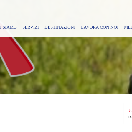
I SIAMO
SERVIZI
DESTINAZIONI
LAVORA CON NOI
ME
Jo
p