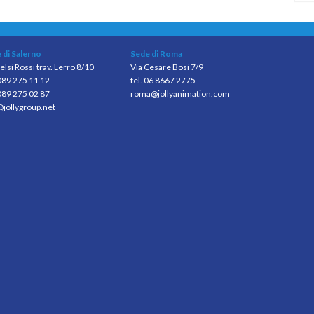
 di Salerno
Sede di Roma
elsi Rossi trav. Lerro 8/10
Via Cesare Bosi 7/9
 089 275 11 12
tel. 06 8667 2775
089 275 02 87
roma@jollyanimation.com
@jollygroup.net