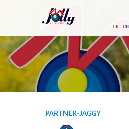
Skip
to
content
CH
PARTNER-JAGGY