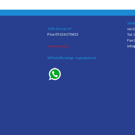
Sede
Jolly Group srl
via G
P.iva 05126170652
Tel.
Fax 
privacy policy
info
Whistelbowing
- segnalazioni