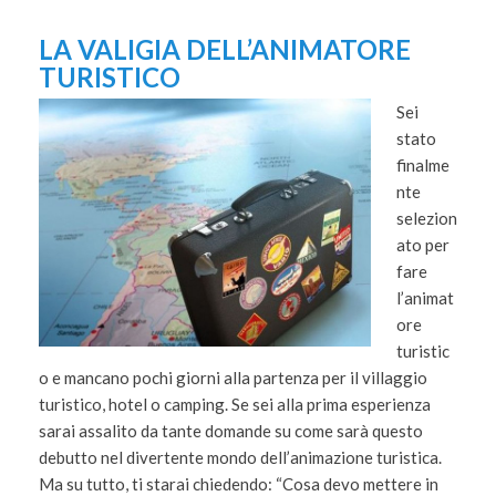
LA VALIGIA DELL’ANIMATORE
TURISTICO
Sei
stato
finalme
nte
selezion
ato per
fare
l’animat
ore
turistic
o e mancano pochi giorni alla partenza per il villaggio
turistico, hotel o camping. Se sei alla prima esperienza
sarai assalito da tante domande su come sarà questo
debutto nel divertente mondo dell’animazione turistica.
Ma su tutto, ti starai chiedendo: “Cosa devo mettere in