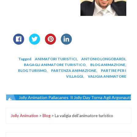
Tagged
ANIMATORI TURISTICI
,
ANTONIO LONGOBARDI
,
BAGAGLI ANIMATORE TURISTICO
,
BLOG ANIMAZIONE
,
BLOG TURISMO
,
PARTENZA ANIMAZIONE
,
PARTIRE PER I
VILLAGGI
,
VALIGIA ANIMATORE
Jolly Animation Pallacanestro Salerno: “C Siamo!”
Il Jolly Day Torna Agli Argonauti
Navigazione
Jolly Animation
>
Blog
>
La valigia dell’animatore turistico
articoli