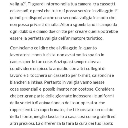
valigia?”. Ti guardi intorno nella tua camera, tra cassetti
ed armadi, e pensi che tutto ti possa servire in villaggio. E
quindi predisponi anche una seconda valigia in modo che
non possa privarti di nulla. Allora sgombriano il campo da
ogni dubbio e diamo due dritte per creare quella potrebbe
essere la perfetta valigia dell’animatore turistico.
Cominciamo col dire che al villaggio, in quanto
lavoratore e non turista, non avrai molto spazio in
camera per le tue cose. Anzi quasi sempre dovrai
condividere un piccolo armadio con altri colleghi di
lavoro e ti toccherà un cassetto per t-shirt, calzoncini e
biancheria intima. Pertanto in valigia vanno messe
cose essenziali e possibilmente non costose. Considera
che per gran parte delle giornate indosserai le uniformi
della società di animazione o del tour operator che
rappresenti. Un capo firmato, che ti è costato un occhio
della fronte, meglio lasciarlo a casa così come gioielli ed
altri preziosi. La differenza la farà la cura dei tuoi abiti: