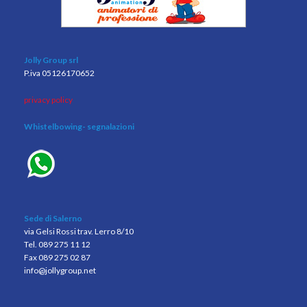
Jolly Group srl
P.iva 05126170652
privacy policy
Whistelbowing
- segnalazioni
Sede di Salerno
via Gelsi Rossi trav. Lerro 8/10
Tel. 089 275 11 12
Fax 089 275 02 87
info@jollygroup.net