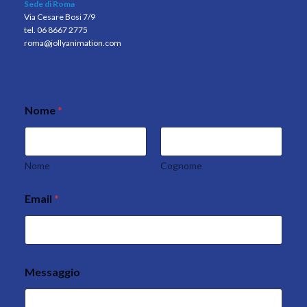
Sede di Roma
Via Cesare Bosi 7/9
tel. 06 8667 2775
roma@jollyanimation.com
Nome
*
Nome
Cognome
Email
*
Messaggio
N
o
m