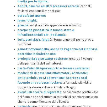
media, per le donne;
t.shirt, camicie ed altri accessori estrosi
(cappelli,
foulard, ecc) (quelli che hai già);
pareo/pantapareo;
jeans lunghi;
grucce
per gli abiti da appendere in armadio;
scarpe da ginnastica in buono stato
e
infradito/sandali per la spiaggia
tuta, pantajazz, felpa
(vi torneranno utili per le prove
notturne);
zainetto/monospalla, anche se l’agenzia nel kit divise
potrebbe includerne uno
orologio da polso water resistent
(ricorda il valore
della puntualità dell’animatore);
carta d’identità/passaporto e tessera sanitaria;
medicinali di base (antinfiammatori, antibiotici,
antistaminici, ecc.) ed eventuali scorte se stai
facendo una cura particolare:
la farmacia più vicina
potrebbe essere a diversi km dal villaggio!
eventuali scorte di sigarette:
se hai questo brutto vizio
del fumo e non sei automunito rischi di scocciare qualcuno
che te le compri lontano dal villaggio;
detersivo
per il bucato a mano (laddove non ci sono