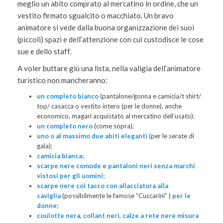
meglio un abito comprato al mercatino in ordine, che un
vestito firmato sgualcito o macchiato. Un bravo
animatore si vede dalla buona organizzazione dei suoi
(piccoli) spazi e dell’attenzione con cui custodisce le cose
sue e dello staff.
A voler buttare giù una lista, nella valigia dell’animatore
turistico non mancheranno:
un completo bianco
(pantalone/gonna e camicia/t shirt/
top/ casacca o vestito intero (per le donne), anche
economico, magari acquistato al mercatino dell’usato);
un completo nero
(come sopra);
uno o al massimo due abiti eleganti
(per le serate di
gala);
camicia bianca;
scarpe nere comode
e pantaloni neri senza marchi
vistosi per gli uomini;
scarpe nere col tacco con allacciatura alla
caviglia
(possibilmente le famose “Cuccarini” )
per le
donne;
coulotte nera, collant neri, calze a rete nere misura