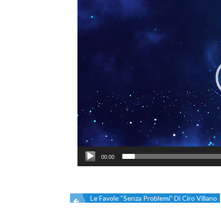
Player
00:00
Le Favole “senza Problemi” Di Ciro Villano
Navigazione