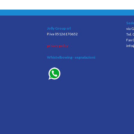
Sede
Jolly Group srl
via G
P.iva 05126170652
Tel.
Fax 
privacy policy
info
Whistelbowing
- segnalazioni