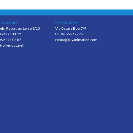
 di Salerno
Sede di Roma
elsi Rossi trav. Lerro 8/10
Via Cesare Bosi 7/9
 089 275 11 12
tel. 06 8667 2775
089 275 02 87
roma@jollyanimation.com
@jollygroup.net