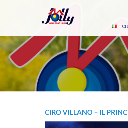
Skip
to
content
CH
CIRO VILLANO – IL PRIN
Video