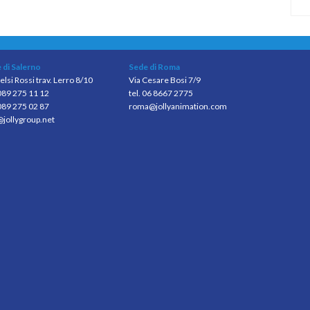
 di Salerno
Sede di Roma
elsi Rossi trav. Lerro 8/10
Via Cesare Bosi 7/9
 089 275 11 12
tel. 06 8667 2775
089 275 02 87
roma@jollyanimation.com
@jollygroup.net