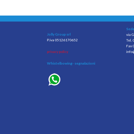
Sede
Jolly Group srl
via G
P.iva 05126170652
Tel.
Fax 
privacy policy
info
Whistelbowing
- segnalazioni