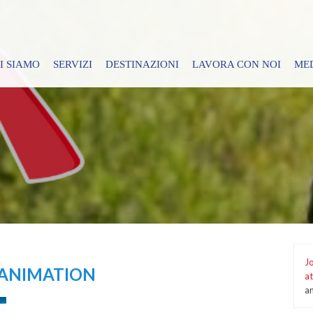
I SIAMO
SERVIZI
DESTINAZIONI
LAVORA CON NOI
ME
Jo
 ANIMATION
at
a