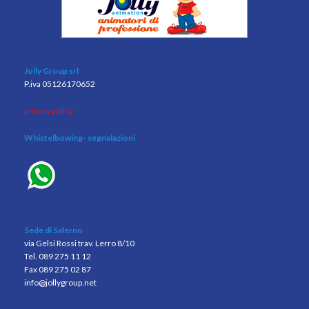
Jolly Group srl
P.iva 05126170652
privacy policy
Whistelbowing
- segnalazioni
Sede di Salerno
via Gelsi Rossi trav. Lerro 8/10
Tel. 089 275 11 12
Fax 089 275 02 87
info@jollygroup.net