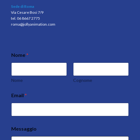
Sede di Roma
Via Cesare Bosi 7/9
tel. 06 8667 2775
roma@jollyanimation.com
Nome
*
Nome
Cognome
Email
*
Messaggio
E
m