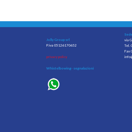
Sede
Jolly Group srl
via G
P.iva 05126170652
Tel.
Fax 
privacy policy
info
Whistelbowing
- segnalazioni