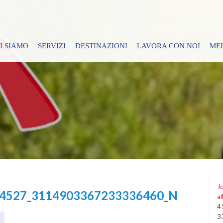
I SIAMO
SERVIZI
DESTINAZIONI
LAVORA CON NOI
ME
Jo
4527_3114903367233336460_N
al
4
3