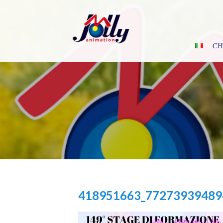
Skip
to
content
CH
418951663_77273939489