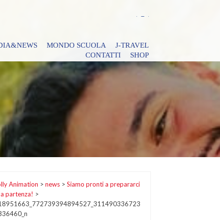
DIA&NEWS
MONDO SCUOLA
J-TRAVEL
CONTATTI
SHOP
lly Animation
>
news
>
Siamo pronti a prepararci
la partenza!
>
18951663_772739394894527_311490336723
336460_n