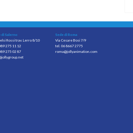
 di Salerno
Sede di Roma
elsi Rossi trav. Lerro 8/10
Via Cesare Bosi 7/9
 089 275 11 12
tel. 06 8667 2775
089 275 02 87
roma@jollyanimation.com
@jollygroup.net