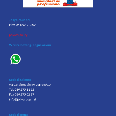
Jolly Group srl
P.iva 05126170652
privacy policy
Whistelbowing
- segnalazioni
Sede di Salerno
via Gelsi Rossi trav. Lerro 8/10
Tel. 089 275 11 12
Fax 089 275 02 87
info@jollygroup.net
Sede di Roma