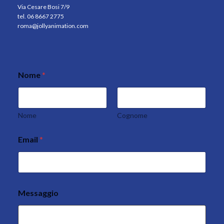
Via Cesare Bosi 7/9
tel. 06 8667 2775
roma@jollyanimation.com
Nome
*
Nome
Cognome
Email
*
Messaggio
P
r
i
v