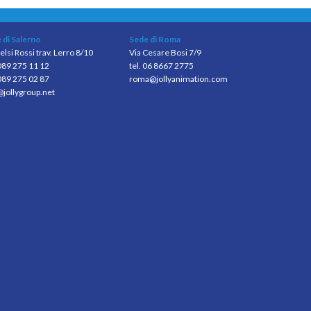
 di Salerno
Sede di Roma
elsi Rossi trav. Lerro 8/10
Via Cesare Bosi 7/9
 089 275 11 12
tel. 06 8667 2775
089 275 02 87
roma@jollyanimation.com
@jollygroup.net