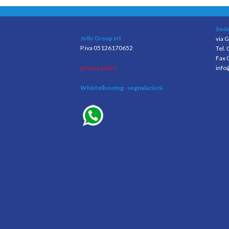
Sede
Jolly Group srl
via G
P.iva 05126170652
Tel.
Fax 
privacy policy
info
Whistelbowing
- segnalazioni