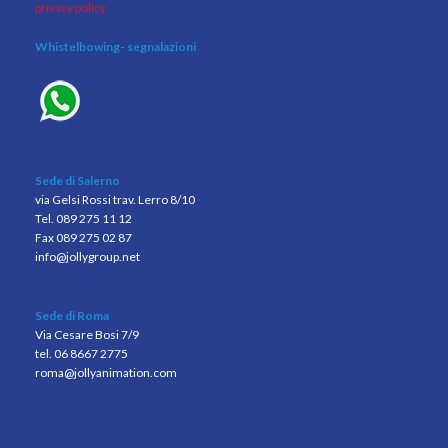
privacy policy
Whistelbowing
- segnalazioni
Sede di Salerno
via Gelsi Rossi trav. Lerro 8/10
Tel. 089 275 11 12
Fax 089 275 02 87
info@jollygroup.net
Sede di Roma
Via Cesare Bosi 7/9
tel. 06 8667 2775
roma@jollyanimation.com