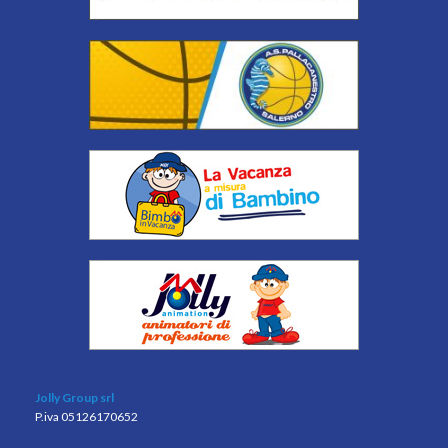
Jolly Group srl
P.iva 05126170652