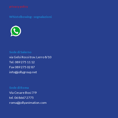
privacy policy
Whistelbowing
- segnalazioni
Sede di Salerno
via Gelsi Rossi trav. Lerro 8/10
Tel. 089 275 11 12
Fax 089 275 02 87
info@jollygroup.net
Sede di Roma
Via Cesare Bosi 7/9
tel. 06 8667 2775
roma@jollyanimation.com