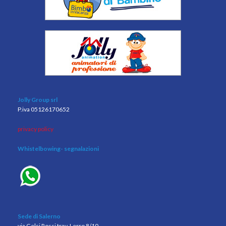
Jolly Group srl
P.iva 05126170652
privacy policy
Whistelbowing
- segnalazioni
Sede di Salerno
via Gelsi Rossi trav. Lerro 8/10