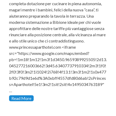
completa dotazione per cucinare in piena autonomia,
magari mentre i bambini, felici della nuova “casa”, ti
aiuteranno preparando la tavola in terrazza. Una
moderna sistemazione a Bibione ideale per chi vuole
approfittare delle nostre tariffe più vantaggiose senza
rinunciare alla posizione centrale, alla vicinanza al mare
e allo stile unico che ci contraddistinguono.
www.princessaparthotel.com <iframe
src="https://www.google.com/maps/embed?
pb=!1m18!1m12!1m3!1d3450.9659389925505!2d13.
045277216003662!3d45.63407737910334!2m3!1f0!
2f0!3f0!3m2!1i1024!2i768!4f13.1!3m3!1m2!1s0x477
b92c79d9d1e6d%3A0xbff4557dfd80d6ab!2sPrinces
s+Aparthotel!5e1!3m2!1sit!2sit!4v1495034763189"
…
Read More