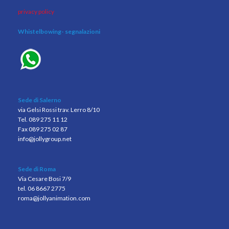
privacy policy
Whistelbowing
- segnalazioni
Sede di Salerno
via Gelsi Rossi trav. Lerro 8/10
Tel. 089 275 11 12
Fax 089 275 02 87
info@jollygroup.net
Sede di Roma
Via Cesare Bosi 7/9
tel. 06 8667 2775
roma@jollyanimation.com