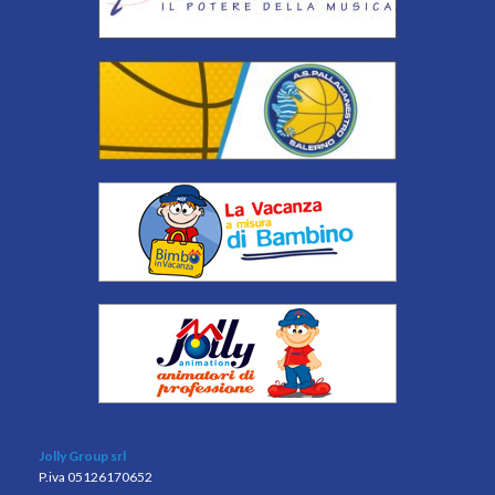
Jolly Group srl
P.iva 05126170652