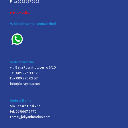
P.iva 05126170652
privacy policy
Whistelbowing
- segnalazioni
Sede di Salerno
via Gelsi Rossi trav. Lerro 8/10
Tel. 089 275 11 12
Fax 089 275 02 87
info@jollygroup.net
Sede di Roma
Via Cesare Bosi 7/9
tel. 06 8667 2775
roma@jollyanimation.com