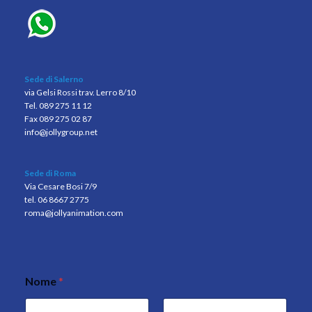
Sede di Salerno
via Gelsi Rossi trav. Lerro 8/10
Tel. 089 275 11 12
Fax 089 275 02 87
info@jollygroup.net
Sede di Roma
Via Cesare Bosi 7/9
tel. 06 8667 2775
roma@jollyanimation.com
Nome
*