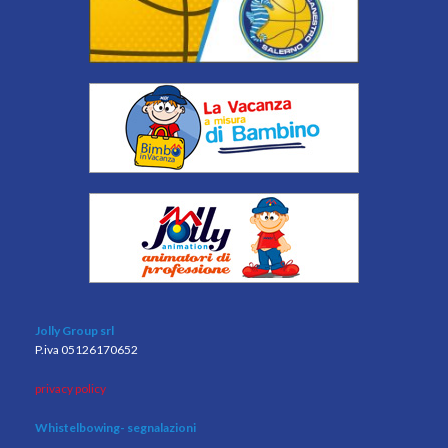
Jolly Group srl
P.iva 05126170652
privacy policy
Whistelbowing
- segnalazioni