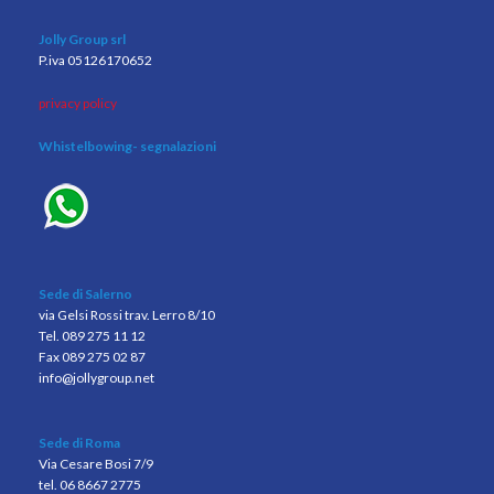
Jolly Group srl
P.iva 05126170652
privacy policy
Whistelbowing
- segnalazioni
Sede di Salerno
via Gelsi Rossi trav. Lerro 8/10
Tel. 089 275 11 12
Fax 089 275 02 87
info@jollygroup.net
Sede di Roma
Via Cesare Bosi 7/9
tel. 06 8667 2775