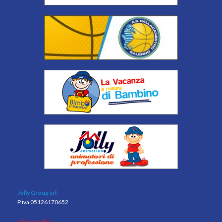
Jolly Group srl
P.iva 05126170652
privacy policy