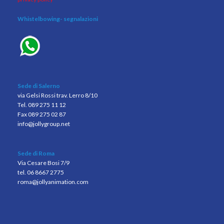
Whistelbowing
- segnalazioni
Sede di Salerno
via Gelsi Rossi trav. Lerro 8/10
Tel. 089 275 11 12
Fax 089 275 02 87
info@jollygroup.net
Sede di Roma
Via Cesare Bosi 7/9
tel. 06 8667 2775
roma@jollyanimation.com