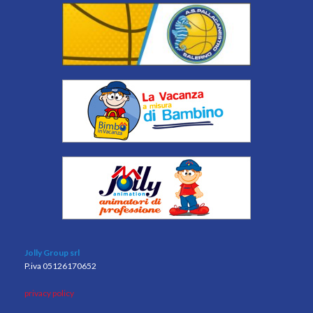
Jolly Group srl
P.iva 05126170652
privacy policy