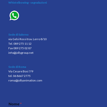
Whistelbowing
- segnalazioni
Sede di Salerno
via Gelsi Rossi trav. Lerro 8/10
Tel. 089 275 11 12
Fax 089 275 02 87
info@jollygroup.net
Sede di Roma
Via Cesare Bosi 7/9
tel. 06 8667 2775
roma@jollyanimation.com
Nome
*