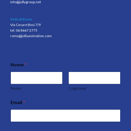
info@jollygroup.net
Sede di Roma
Via Cesare Bosi 7/9
tel. 06 8667 2775
roma@jollyanimation.com
Nome
*
Nome
Cognome
Email
*