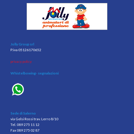
Jolly Group srl
P.iva 05126170652
privacy policy
Whistelbowing
- segnalazioni
Sede di Salerno
via Gelsi Rossi trav. Lerro 8/10
Tel. 089 275 11 12
Fax 089 275 02 87