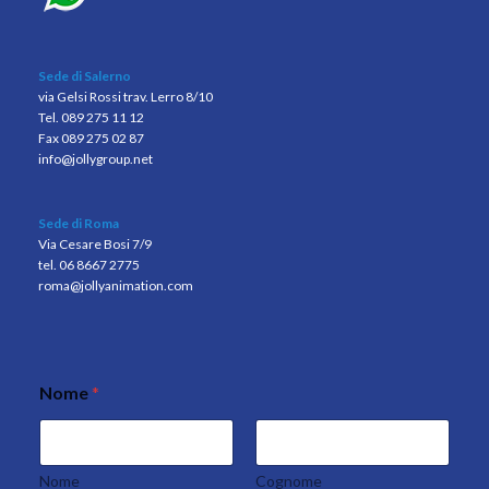
Sede di Salerno
via Gelsi Rossi trav. Lerro 8/10
Tel. 089 275 11 12
Fax 089 275 02 87
info@jollygroup.net
Sede di Roma
Via Cesare Bosi 7/9
tel. 06 8667 2775
roma@jollyanimation.com
Nome
*
Nome
Cognome