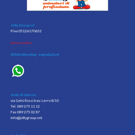
Jolly Group srl
P.iva 05126170652
privacy policy
Whistelbowing
- segnalazioni
Sede di Salerno
via Gelsi Rossi trav. Lerro 8/10
Tel. 089 275 11 12
Fax 089 275 02 87
info@jollygroup.net