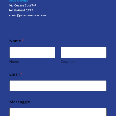
Sede di Roma
Via Cesare Bosi 7/9
tel. 06 8667 2775
roma@jollyanimation.com
Nome
*
Nome
Cognome
Email
*
*
p
o
l
i
c
Messaggio
y
*