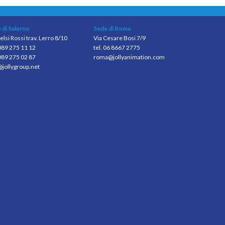
 di Salerno
Sede di Roma
elsi Rossi trav. Lerro 8/10
Via Cesare Bosi 7/9
 089 275 11 12
tel. 06 8667 2775
089 275 02 87
roma@jollyanimation.com
@jollygroup.net