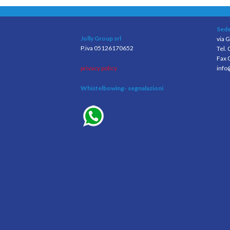
Sede
Jolly Group srl
via G
P.iva 05126170652
Tel.
Fax 
privacy policy
info
Whistelbowing
- segnalazioni