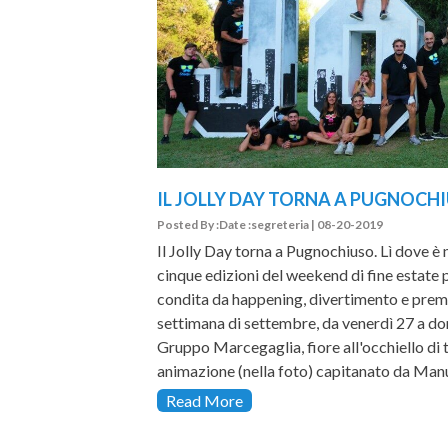
IL JOLLY DAY TORNA A PUGNOCH
Posted By :Date :segreteria | 08-20-2019
Il Jolly Day torna a Pugnochiuso. Lì dove è 
cinque edizioni del weekend di fine estate p
condita da happening, divertimento e premia
settimana di settembre, da venerdì 27 a do
Gruppo Marcegaglia, fiore all'occhiello di t
animazione (nella foto) capitanato da Man
Read More