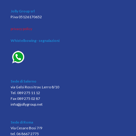
Jolly Group srl
P.iva 05126170652
privacy policy
Whistelbowing
- segnalazioni
Sede di Salerno
via Gelsi Rossi trav. Lerro 8/10
Tel. 089 275 11 12
Fax 089 275 02 87
info@jollygroup.net
Sede di Roma
Via Cesare Bosi 7/9
tel. 06 8667 2775