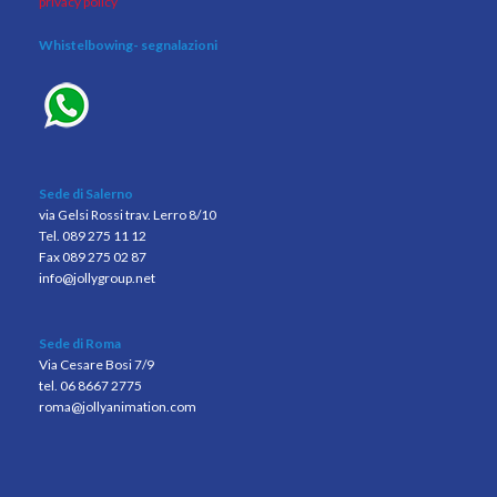
privacy policy
Whistelbowing
- segnalazioni
Sede di Salerno
via Gelsi Rossi trav. Lerro 8/10
Tel. 089 275 11 12
Fax 089 275 02 87
info@jollygroup.net
Sede di Roma
Via Cesare Bosi 7/9
tel. 06 8667 2775
roma@jollyanimation.com