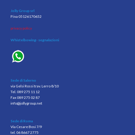
Jolly Group srl
P.iva 05126170652
privacy policy
Whistelbowing
- segnalazioni
Sede di Salerno
via Gelsi Rossi trav. Lerro 8/10
Tel. 089 275 11 12
Fax 089 275 02 87
info@jollygroup.net
Sede di Roma
Via Cesare Bosi 7/9
tel. 06 8667 2775