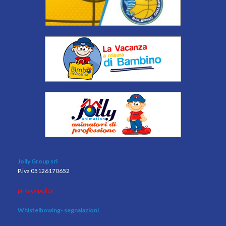
Jolly Group srl
P.iva 05126170652
privacy policy
Whistelbowing
- segnalazioni