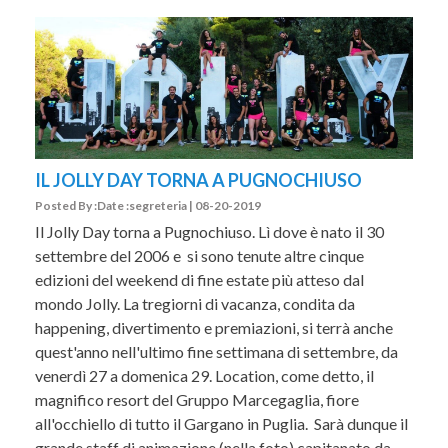
IL JOLLY DAY TORNA A PUGNOCHIUSO
Posted By :Date :segreteria | 08-20-2019
Il Jolly Day torna a Pugnochiuso. Lì dove è nato il 30
settembre del 2006 e si sono tenute altre cinque
edizioni del weekend di fine estate più atteso dal
mondo Jolly. La tregiorni di vacanza, condita da
happening, divertimento e premiazioni, si terrà anche
quest'anno nell'ultimo fine settimana di settembre, da
venerdì 27 a domenica 29. Location, come detto, il
magnifico resort del Gruppo Marcegaglia, fiore
all'occhiello di tutto il Gargano in Puglia. Sarà dunque il
grande staff di animazione (nella foto) capitanato da