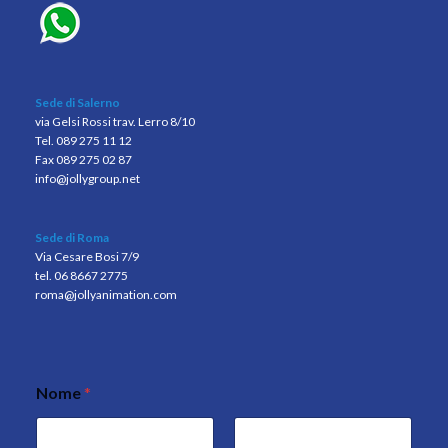
Sede di Salerno
via Gelsi Rossi trav. Lerro 8/10
Tel. 089 275 11 12
Fax 089 275 02 87
info@jollygroup.net
Sede di Roma
Via Cesare Bosi 7/9
tel. 06 8667 2775
roma@jollyanimation.com
Nome
*