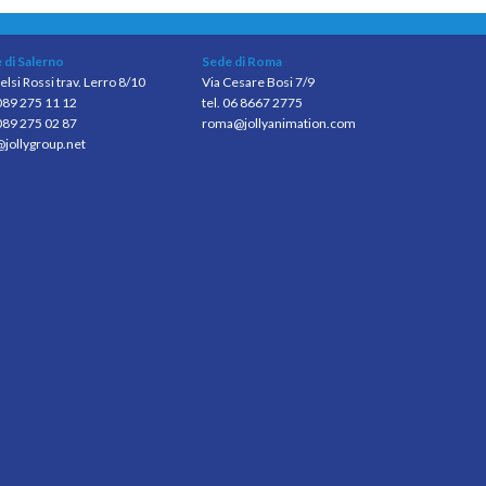
 di Salerno
Sede di Roma
elsi Rossi trav. Lerro 8/10
Via Cesare Bosi 7/9
 089 275 11 12
tel. 06 8667 2775
089 275 02 87
roma@jollyanimation.com
@jollygroup.net