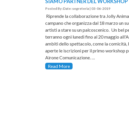
SIAMO PARTNER DEL WORKSHOP 
Posted By :Date :segreteria | 03-06-2019
Riprende la collaborazione tra Jolly Animat
campano che organizza dal 18 marzo un su
artisti a stare su un palcoscenico. Un bel p
terranno ogni lunedì fino al 20 maggio all'
ambiti dello spettacolo, come la comicità,
aperte le iscrizioni per il primo workshop 
Airone Comunicazione. …
Read More