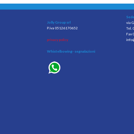
Sede
Jolly Group srl
via G
P.iva 05126170652
Tel.
Fax 
privacy policy
info
Whistelbowing
- segnalazioni