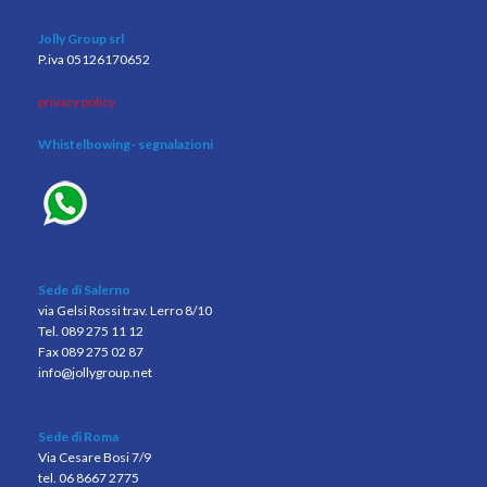
Jolly Group srl
P.iva 05126170652
privacy policy
Whistelbowing
- segnalazioni
Sede di Salerno
via Gelsi Rossi trav. Lerro 8/10
Tel. 089 275 11 12
Fax 089 275 02 87
info@jollygroup.net
Sede di Roma
Via Cesare Bosi 7/9
tel. 06 8667 2775