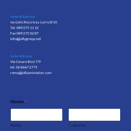
Sede di Salerno
via Gelsi Rossi trav. Lerro 8/10
Tel. 089 275 11 12
Fax 089 275 02 87
info@jollygroup.net
Sede di Roma
Via Cesare Bosi 7/9
tel. 06 8667 2775
roma@jollyanimation.com
Nome
*
Nome
Cognome