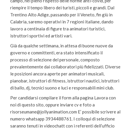
campo, nel pieno rispetto delle norme anti-covid, per
riempire il tempo libero dei turisti, piccoli e grandi. Dal
Trentino Alto Adige, passando per il Veneto, fin giù in
Calabria, saremo operativi in 7 regioni italiane, dando
lavoro a centinaia di figure tra animatori turistici,
istruttori sportivi ed artisti vari.
Già da qualche settimana, in attesa di buone nuove da
governo e committenti, era stato intensificato il
processo di selezione del personale, composto
prevalentemente dai collaboratori più fidelizzati. Diverse
le posizioni ancora aperte per animatori musicali,
pianobar, istruttori di fitness, istruttori nautici, istruttori
di ballo, dj, tecnici suono e luci e responsabili mini club.
Per candidarsi compilare il form alla pagina Lavora con
noi di questo sito, oppure inviare cv e foto a
risorseumane@jollyanimation.com E’ possibile scrivere al
numero whatsapp 3934488761. I colloqui di selezione
saranno tenuti in videochatt con i referenti dell’ufficio