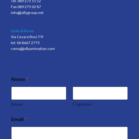
Tel. 089 275 11 12
Fax 089 275 02 87
info@jollygroup.net
Sede di Roma
Via Cesare Bosi 7/9
tel. 06 8667 2775
roma@jollyanimation.com
Nome
*
Nome
Cognome
Email
*
*
M
e
s