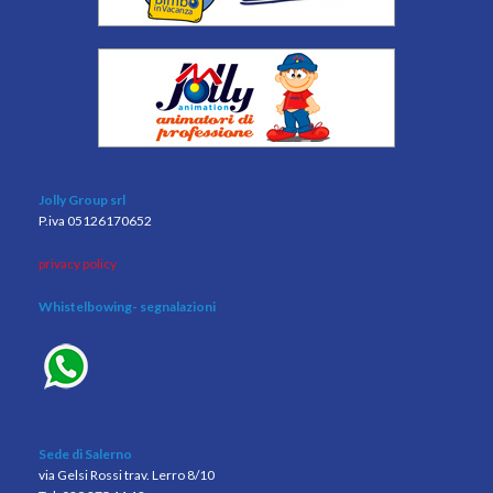
Jolly Group srl
P.iva 05126170652
privacy policy
Whistelbowing
- segnalazioni
Sede di Salerno
via Gelsi Rossi trav. Lerro 8/10