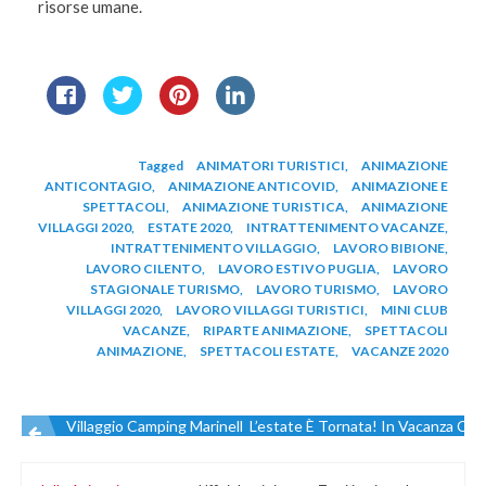
risorse umane.
Tagged
ANIMATORI TURISTICI
,
ANIMAZIONE
ANTICONTAGIO
,
ANIMAZIONE ANTICOVID
,
ANIMAZIONE E
SPETTACOLI
,
ANIMAZIONE TURISTICA
,
ANIMAZIONE
VILLAGGI 2020
,
ESTATE 2020
,
INTRATTENIMENTO VACANZE
,
INTRATTENIMENTO VILLAGGIO
,
LAVORO BIBIONE
,
LAVORO CILENTO
,
LAVORO ESTIVO PUGLIA
,
LAVORO
STAGIONALE TURISMO
,
LAVORO TURISMO
,
LAVORO
VILLAGGI 2020
,
LAVORO VILLAGGI TURISTICI
,
MINI CLUB
VACANZE
,
RIPARTE ANIMAZIONE
,
SPETTACOLI
ANIMAZIONE
,
SPETTACOLI ESTATE
,
VACANZE 2020
Villaggio Camping Marinella
L’estate È Tornata! In Vacanza Con
Navigazione